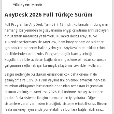
Yükleyen:
Mendir
AnyDesk 2026 Full Türkçe Sürüm
Full Programlar AnyDesk Tam v9.7.13 İndir, kullanıcıların dünyanın
herhangi bir yerinden bilgisayarlarına erişip çalıştırmalarını sağlayan
bir uzaktan masaüstü yazılımıdır. Kullanıcı dostu arayüzü ve
güvenilir performansı ile AnyDesk, hem bireyler hem de şirketler
için popüler bir seçim haline gelmiştir. AnyDesk’in en dikkat çekici
özelliklerinden biri hızıdır. Program, düşük bant genişliği
koşullarında bile uzaktan bağlantıların gecikme olmadan sorunsuz
çalışmasını sağlamak için karmaşık sıkıştırma teknikleri kullanır.
Salgın nedeniyle bu durum eskisinden çok daha önemli hale
gelmiştir; zira COVID-19’un yayılmasını önlemek amacıyla herkese
mümkün olduğunca birbirleriyle doğrudan temastan kaçınmaları
talimatı verilmiştir. AnyDesk 2026 Full İndirme, bir ağ üzerinden
birden fazla sistemle iletişim kurmanın en iyi yoludur. Diğer
sistemlere zarar vermeden istediğiniz sisteme erişebilirsiniz. Birden
fazla makineyi aynı anda yönetebilir ve bunlara bağlanabilirsiniz.