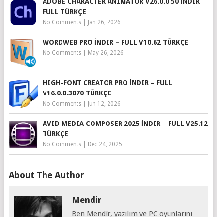
ADOBE CHARACTER ANIMATOR V26.0.0.50 İNDIR
FULL TÜRKÇE
No Comments
|
Jan 26, 2026
WORDWEB PRO İNDIR – FULL V10.62 TÜRKÇE
No Comments
|
May 26, 2026
HIGH-FONT CREATOR PRO İNDIR – FULL
V16.0.0.3070 TÜRKÇE
No Comments
|
Jun 12, 2026
AVID MEDIA COMPOSER 2025 İNDIR – FULL V25.12
TÜRKÇE
No Comments
|
Dec 24, 2025
About The Author
Mendir
Ben Mendir, yazılım ve PC oyunlarını