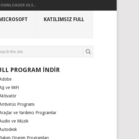
OWNLOADER V6.5...
MICROSOFT
KATILIMSIZ FULL
ULL PROGRAM İNDİR
Adobe
Ağ ve WiFi
Aktivatör
Antivirüs Programı
Araçlar ve Yardımcı Programlar
Audio ve Müzik
Autodesk
Bakım Onarım Programları