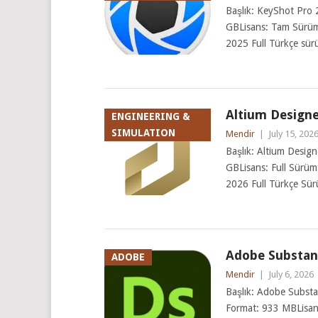
Başlık: KeyShot Pro 2
GBLisans: Tam Sürüm
2025 Full Türkçe sür
Altium Designer
ENGINEERING &
SIMULATION
Mendir
|
July 15, 202
Başlık: Altium Design
GBLisans: Full Sürüm
2026 Full Türkçe Sür
Adobe Substanc
ADOBE
Mendir
|
July 6, 2026
Başlık: Adobe Substa
Format: 933 MBLisan