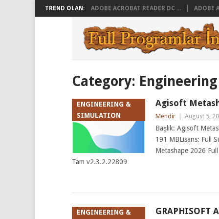
TREND OLAN:
ADOBE ACROBAT READER DC ...
ADOBE A
Category:
Engineering
Agisoft Metash
ENGINEERING &
SIMULATION
Mendir
|
August 5, 2
Başlık: Agisoft Metas
191 MBLisans: Full 
Metashape 2026 Full
Tam v2.3.2.22809
GRAPHISOFT Arc
ENGINEERING &