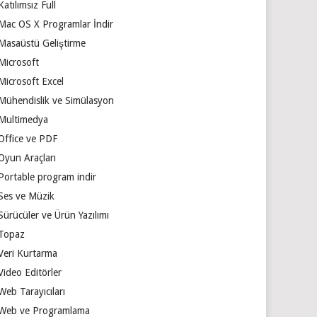
Katılımsız Full
Mac OS X Programlar İndir
Masaüstü Geliştirme
Microsoft
Microsoft Excel
Mühendislik ve Simülasyon
Multimedya
Office ve PDF
Oyun Araçları
Portable program indir
Ses ve Müzik
Sürücüler ve Ürün Yazılımı
Topaz
Veri Kurtarma
Video Editörler
Web Tarayıcıları
Web ve Programlama