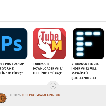
OBE PHOTOSHOP
TUBEMATE
STARDOCK FENCES
6 (V27.9.1)
DOWNLOADER V6.5.1
İNDIR V6.52 FULL
L İNDIR TÜRKÇE
FULL İNDIR TÜRKÇE
MASAÜSTÜ
ŞEKILLENDIRICI
© 2026
FULLPROGRAMLARINDIR
.