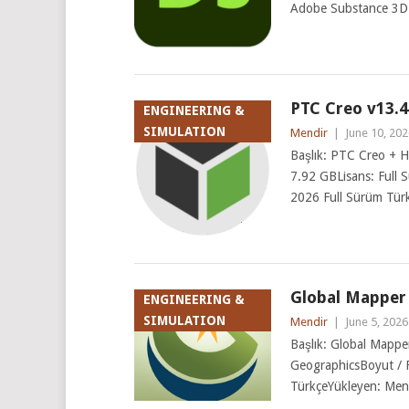
Adobe Substance 3D 
PTC Creo v13.4.
ENGINEERING &
SIMULATION
Mendir
|
June 10, 202
Başlık: PTC Creo + He
7.92 GBLisans: Full
2026 Full Sürüm Tür
Global Mapper 
ENGINEERING &
SIMULATION
Mendir
|
June 5, 2026
Başlık: Global Mapper
GeographicsBoyut / 
TürkçeYükleyen: Men