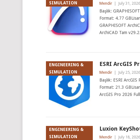
SIMULATION
Mendir
|
July 31, 202
Başlık: GRAPHISOFT A
Format: 4.77 GBLisan
GRAPHISOFT ArchiCA
ArchiCAD Tam v29.2
ESRI ArcGIS Pro
ENGINEERING &
SIMULATION
Mendir
|
July 25, 202
Başlık: ESRI ArcGIS Pr
Format: 21.3 GBLisan
ArcGIS Pro 2026 Full
Luxion KeyShot 
ENGINEERING &
SIMULATION
Mendir
|
July 18, 202