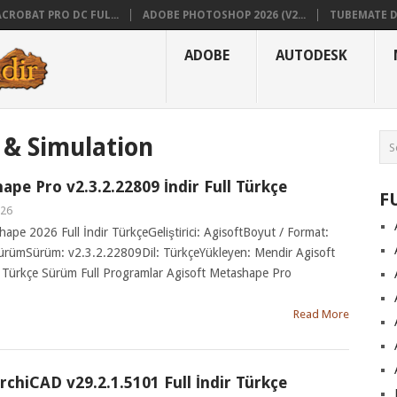
CROBAT PRO DC FUL...
ADOBE PHOTOSHOP 2026 (V2...
TUBEMATE D
ADOBE
AUTODESK
 & Simulation
ape Pro v2.3.2.22809 İndir Full Türkçe
F
026
hape 2026 Full İndir TürkçeGeliştirici: AgisoftBoyut / Format:
SürümSürüm: v2.3.2.22809Dil: TürkçeYükleyen: Mendir Agisoft
 Türkçe Sürüm Full Programlar Agisoft Metashape Pro
Read More
hiCAD v29.2.1.5101 Full İndir Türkçe