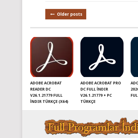
Posts
Older posts
navigation
ADOBE ACROBAT
ADOBE ACROBAT PRO
AD
READER DC
DC FULL İNDIR
202
V26.1.21779 FULL
V26.1.21779 + PC
FUL
İNDIR TÜRKÇE (X64)
TÜRKÇE