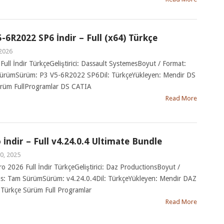
-6R2022 SP6 İndir – Full (x64) Türkçe
 2026
ull İndir TürkçeGeliştirici: Dassault SystemesBoyut / Format:
 SürümSürüm: P3 V5-6R2022 SP6Dil: TürkçeYükleyen: Mendir DS
ürüm FullProgramlar DS CATIA
Read More
İndir – Full v4.24.0.4 Ultimate Bundle
0, 2025
o 2026 Full İndir TürkçeGeliştirici: Daz ProductionsBoyut /
s: Tam SürümSürüm: v4.24.0.4Dil: TürkçeYükleyen: Mendir DAZ
 Türkçe Sürüm Full Programlar
Read More