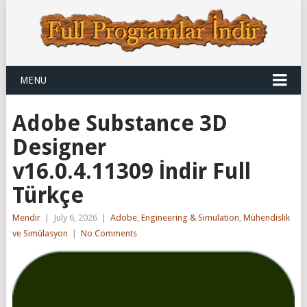
MENU
Adobe Substance 3D
Designer
v16.0.4.11309 İndir Full
Türkçe
Mendir
|
July 6, 2026
|
Adobe
,
Engineering & Simulation
,
Mühendislik
ve Simülasyon
|
No Comments