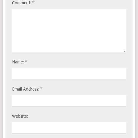
*
Comment:
*
Name:
*
Email Address:
Website: