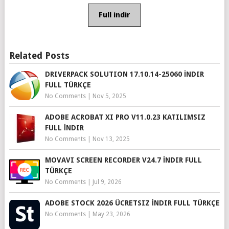
Full indir
Related Posts
DRIVERPACK SOLUTION 17.10.14-25060 İNDIR
FULL TÜRKÇE
No Comments
|
Nov 5, 2025
ADOBE ACROBAT XI PRO V11.0.23 KATILIMSIZ
FULL İNDIR
No Comments
|
Nov 13, 2025
MOVAVI SCREEN RECORDER V24.7 İNDIR FULL
TÜRKÇE
No Comments
|
Jul 9, 2026
ADOBE STOCK 2026 ÜCRETSIZ İNDIR FULL TÜRKÇE
No Comments
|
May 23, 2026