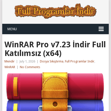
MENU
WinRAR Pro v7.23 İndir Full
Katılımsız (x64)
Mendir
|
July 1, 2026
|
Dosya Sıkıştırma
,
Full Programlar Indir
,
WinRAR
|
No Comments