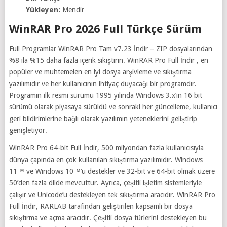
Yükleyen:
Mendir
WinRAR Pro 2026 Full Türkçe Sürüm
Full Programlar WinRAR Pro Tam v7.23 İndir – ZIP dosyalarından
%8 ila %15 daha fazla içerik sıkıştırın. WinRAR Pro Full İndir , en
popüler ve muhtemelen en iyi dosya arşivleme ve sıkıştırma
yazılımıdır ve her kullanıcının ihtiyaç duyacağı bir programdır.
Programın ilk resmi sürümü 1995 yılında Windows 3.x’in 16 bit
sürümü olarak piyasaya sürüldü ve sonraki her güncelleme, kullanıcı
geri bildirimlerine bağlı olarak yazılımın yeteneklerini geliştirip
genişletiyor.
WinRAR Pro 64-bit Full İndir, 500 milyondan fazla kullanıcısıyla
dünya çapında en çok kullanılan sıkıştırma yazılımıdır. Windows
11™ ve Windows 10™’u destekler ve 32-bit ve 64-bit olmak üzere
50’den fazla dilde mevcuttur. Ayrıca, çeşitli işletim sistemleriyle
çalışır ve Unicode’u destekleyen tek sıkıştırma aracıdır. WinRAR Pro
Full İndir, RARLAB tarafından geliştirilen kapsamlı bir dosya
sıkıştırma ve açma aracıdır. Çeşitli dosya türlerini destekleyen bu