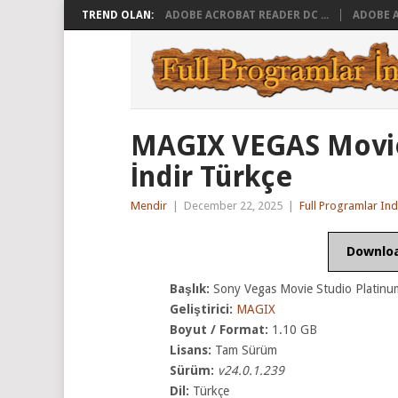
TREND OLAN:
ADOBE ACROBAT READER DC ...
ADOBE A
MAGIX VEGAS Movie 
İndir Türkçe
Mendir
|
December 22, 2025
|
Full Programlar Ind
Downlo
Başlık:
Sony Vegas Movie Studio Platinum
Geliştirici:
MAGIX
Boyut / Format:
1.10 GB
Lisans:
Tam Sürüm
Sürüm:
v24.0.1.239
Dil:
Türkçe