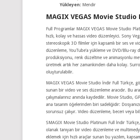
Yükleyen:
Mendir
MAGIX VEGAS Movie Studio 
Full Programlar MAGIX VEGAS Movie Studio Plati
hızlı, kolay ve hassas video düzenleyici. Sony V
stereoskopik 3D filmler için kapsamlı bir ses ve 
düzenleme, YouTube’a yükleme ve DVD/Blu-ray dis
prodüksiyonu, renk düzeltme ve animasyonlu metin i
üretmek artık her zamankinden daha kolay. Surroun
oluşturulabilir.
MAGIX VEGAS Movie Studio İndir Full Türkçe, görs
sunan bir video ve ses düzenleme aracıdır. Bu araç h
çalışmalarınız anında kaydedilir. Movie Studio, 
ana tasarım öğelerinden biri sadeliğidir: Dosyanız
sorunsuz çalışır. Video düzenleme, beceri veya bilg
SMAGIX Movie Studio Platinum Full İndir Türkçe, fi
olanak tanıyan bir video düzenleme ve multimedya ü
eklemek için hızlı araçlar sunan bu yazılım, kap