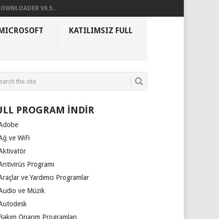
OWNLOADER V6.5...
MICROSOFT
KATILIMSIZ FULL
ULL PROGRAM İNDİR
Adobe
Ağ ve WiFi
Aktivatör
Antivirüs Programı
Araçlar ve Yardımcı Programlar
Audio ve Müzik
Autodesk
Bakım Onarım Programları