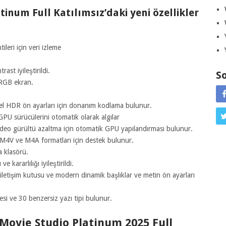
num Full Katılımsız’daki yeni özellikler
leri için veri izleme
st iyileştirildi.
So
 RGB ekran.
ntel HDR ön ayarları için donanım kodlama bulunur.
GPU sürücülerini otomatik olarak algılar
ideo gürültü azaltma için otomatik GPU yapılandırması bulunur.
ve M4V ve M4A formatları için destek bulunur.
a klasörü.
ararlılığı iyileştirildi.
me iletişim kutusu ve modern dinamik başlıklar ve metin ön ayarları
esi ve 30 benzersiz yazı tipi bulunur.
Movie Studio Platinum 2025 Full