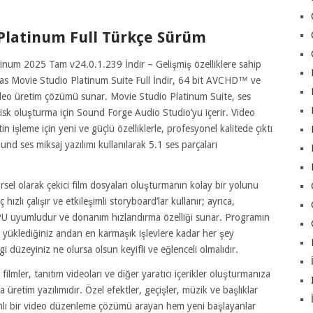
Platinum Full Türkçe Sürüm
num 2025 Tam v24.0.1.239 İndir – Gelişmiş özelliklere sahip
egas Movie Studio Platinum Suite Full İndir, 64 bit AVCHD™ ve
video üretim çözümü sunar. Movie Studio Platinum Suite, ses
k oluşturma için Sound Forge Audio Studio’yu içerir. Video
şleme için yeni ve güçlü özelliklerle, profesyonel kalitede çıktı
d ses miksaj yazılımı kullanılarak 5.1 ses parçaları
el olarak çekici film dosyaları oluşturmanın kolay bir yolunu
ızlı çalışır ve etkileşimli storyboard’lar kullanır; ayrıca,
GPU uyumludur ve donanım hızlandırma özelliği sunar. Programın
ı yüklediğiniz andan en karmaşık işlevlere kadar her şey
i düzeyiniz ne olursa olsun keyifli ve eğlenceli olmalıdır.
lmler, tanıtım videoları ve diğer yaratıcı içerikler oluşturmanıza
retim yazılımıdır. Özel efektler, geçişler, müzik ve başlıklar
samlı bir video düzenleme çözümü arayan hem yeni başlayanlar