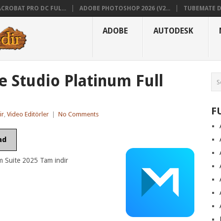
CROBAT PRO DC FUL...
ADOBE PHOTOSHOP 2026 (V2...
TUBEMATE D
ADOBE
AUTODESK
Studio Platinum Full
F
ir
,
Video Editörler
|
No Comments
ad
 Suite 2025 Tam indir