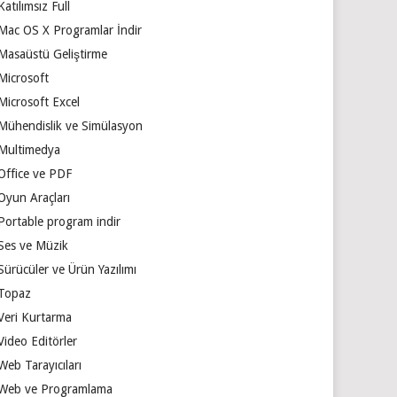
Katılımsız Full
Mac OS X Programlar İndir
Masaüstü Geliştirme
Microsoft
Microsoft Excel
Mühendislik ve Simülasyon
Multimedya
Office ve PDF
Oyun Araçları
Portable program indir
Ses ve Müzik
Sürücüler ve Ürün Yazılımı
Topaz
Veri Kurtarma
Video Editörler
Web Tarayıcıları
Web ve Programlama