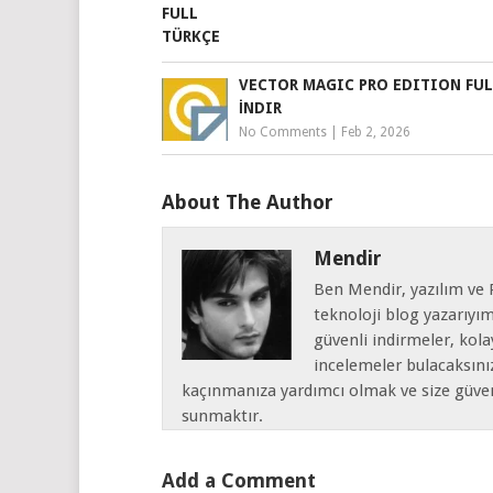
VECTOR MAGIC PRO EDITION FUL
İNDIR
No Comments
|
Feb 2, 2026
About The Author
Mendir
Ben Mendir, yazılım ve P
teknoloji blog yazarıyı
güvenli indirmeler, kola
incelemeler bulacaksın
kaçınmanıza yardımcı olmak ve size güvenli
sunmaktır.
Add a Comment