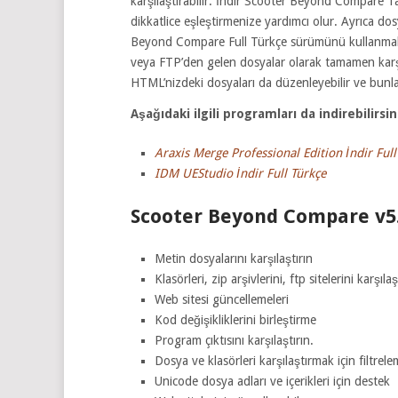
karşılaştırabilir. İndir Scooter Beyond Compare Tam,
dikkatlice eşleştirmenize yardımcı olur. Ayrıca do
Beyond Compare Full Türkçe sürümünü kullanmakla 
veya FTP’den gelen dosyalar olarak tamamen karşıla
HTML’nizdeki dosyaları da düzenleyebilir ve bunlar
Aşağıdaki ilgili programları da indirebilirsin
Araxis Merge Professional Edition İndir Full
IDM UEStudio İndir Full Türkçe
Scooter Beyond Compare v5.2
Metin dosyalarını karşılaştırın
Klasörleri, zip arşivlerini, ftp sitelerini karşılaş
Web sitesi güncellemeleri
Kod değişikliklerini birleştirme
Program çıktısını karşılaştırın.
Dosya ve klasörleri karşılaştırmak için filtre
Unicode dosya adları ve içerikleri için destek