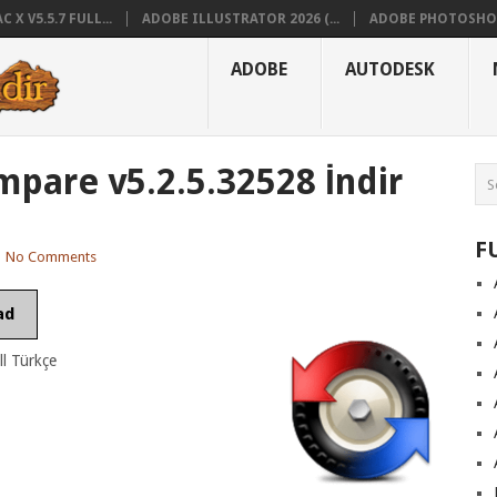
X V5.5.7 FULL...
ADOBE ILLUSTRATOR 2026 (...
ADOBE PHOTOSHOP
ADOBE
AUTODESK
pare v5.2.5.32528 İndir
F
|
No Comments
ad
l Türkçe