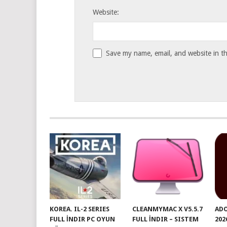
Website:
Save my name, email, and website in th
KOREA. IL-2 SERIES
CLEANMYMAC X V5.5.7
ADO
FULL İNDIR PC OYUN
FULL İNDIR – SISTEM
202