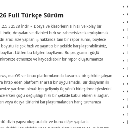
26 Full Türkçe Sürüm
5.32528 İndir – Dosya ve klasörlerinizi hızlı ve kolay bir
İndir, dosyaları ve dizinleri hızlı ve zahmetsizce karşılaştırmak
ir aracı size yapılan iş hakkında tam bir rapor sunar, böylece
oyutu ile çok hızlı ve şaşırtıcı bir şekilde karşılaştırabilirsiniz,
r baytlar. Lütfen bu bilgileri baytlayın. Bu programın güçlü
senkronize etmenize ve kaydedilebilir bir rapor oluşturmanıza
ws, macOS ve Linux platformlarında kusursuz bir şekilde çalışan
ılara hitap eden platformlar arası bir uygulamadır. Bir dosyanın iki
menize yardımcı olmak için gelişmiş üç yönlü birleştirme işlevlerini
incelerken çoğu değişikliği hızlı bir şekilde kabul etmenizi sağlar.
arı veya dosya türlerini karşılaştırmalardan hariç tutmanıza
ü dizin yapısı oluşturabilir ve bunu diğer yapılarla