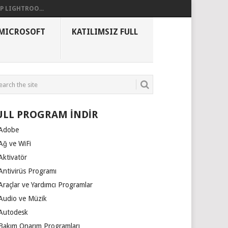
 LIGHTROO...
MICROSOFT
KATILIMSIZ FULL
ULL PROGRAM İNDİR
Adobe
Ağ ve WiFi
Aktivatör
Antivirüs Programı
Araçlar ve Yardımcı Programlar
Audio ve Müzik
Autodesk
Bakım Onarım Programları