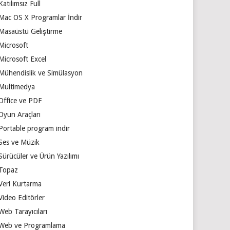
Katılımsız Full
Mac OS X Programlar İndir
Masaüstü Geliştirme
Microsoft
Microsoft Excel
Mühendislik ve Simülasyon
Multimedya
Office ve PDF
Oyun Araçları
Portable program indir
Ses ve Müzik
Sürücüler ve Ürün Yazılımı
Topaz
Veri Kurtarma
Video Editörler
Web Tarayıcıları
Web ve Programlama