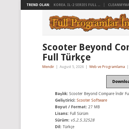
TREND OLAN:
KOREA. IL-2 SERIES FULL ...
CLEANMYMAC 
Scooter Beyond Com
Full Türkçe
Mendir
|
August 5, 2026
|
Web ve Programlama
Downlo
Başlık:
Scooter Beyond Compare İndir Ful
Geliştirici:
Scooter Software
Boyut / Format:
27 MB
Lisans:
Full Sürüm
Sürüm:
v5.2.5.32528
Dil:
Türkçe