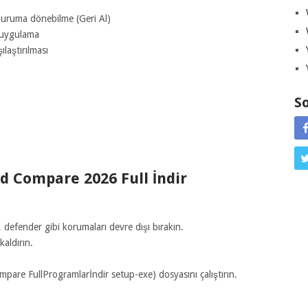
 duruma dönebilme (Geri Al)
i uygulama
laştırılması
So
d Compare 2026 Full İndir
defender gibi korumaları devre dışı bırakın.
aldırın.
pare FullProgramlarİndir setup-exe) dosyasını çalıştırın.