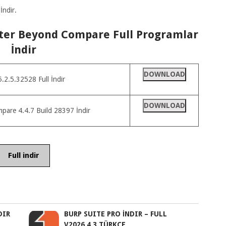
İndir.
ooter Beyond Compare Full Programlar
İndir
DOWNLOAD
2.5.32528 Full İndir
DOWNLOAD
pare 4.4.7 Build 28397 İndir
Full indir
DIR
BURP SUITE PRO İNDIR – FULL
V2026.4.3 TÜRKÇE