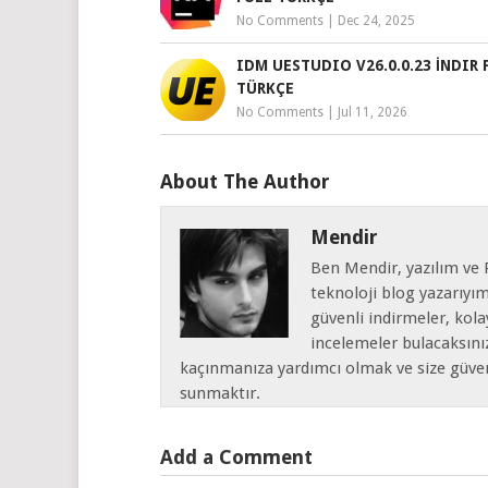
No Comments
|
Dec 24, 2025
IDM UESTUDIO V26.0.0.23 İNDIR 
TÜRKÇE
No Comments
|
Jul 11, 2026
About The Author
Mendir
Ben Mendir, yazılım ve P
teknoloji blog yazarıyı
güvenli indirmeler, kola
incelemeler bulacaksın
kaçınmanıza yardımcı olmak ve size güvenli
sunmaktır.
Add a Comment