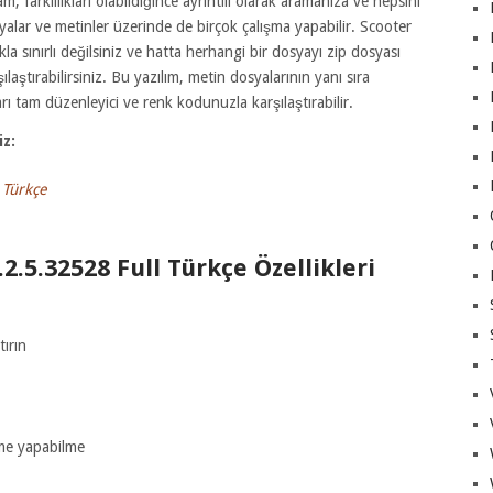
 farklılıkları olabildiğince ayrıntılı olarak aramanıza ve hepsini
syalar ve metinler üzerinde de birçok çalışma yapabilir. Scooter
sınırlı değilsiniz ve hatta herhangi bir dosyayı zip dosyası
ştırabilirsiniz. Bu yazılım, metin dosyalarının yanı sıra
ı tam düzenleyici ve renk kodunuzla karşılaştırabilir.
iz:
 Türkçe
.5.32528 Full Türkçe Özellikleri
tırın
leme yapabilme