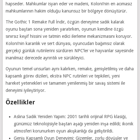
hapseder. Mahkumlar isyan eder ve madeni, Koloni’nin en acımasız
mahkumlarının hakim olduğu kanunsuz bir bölgeye dönüştürür.
The Gothic 1 Remake Full İndir, özgün deneyime sadık kalarak
oyunu baştan sona yeniden yaratırken, oyunun kendine özgü
sınırsız keşif hissini ve tatmin edici ilerleme mekanizmasını koruyor.
Koloni’nin karanlık ve sert dünyası, oyuncudan bağımsız olarak
gerçekçi günlük rutinlerini sürdüren NPC’ler ve hayvanlar sayesinde
inanılmaz derecede ayrıntılı ve sürükleyici.
Oyunun temel unsurları aynı kalırken, remake, genişletilmiş ve daha
kapsamlı görev dizileri, ekstra NPC rutinleri ve tepkileri, yeni
hareket yetenekleri ve tamamen yenilenmiş bir savaş sistemi ile
deneyimi iyileştiriyor.
Özellikler
Aslına Sadık Yeniden Yapım: 2001 tarihli orijinal RPG klasiği,
günümüz teknolojisiyle baştan aşağı yeniden inşa edildi; ikonik
atmosferi korunurken oyun akışkanlığı da geliştirildi.
Geniş Kapsamlı Oyun Deneyimi: Gizemler, zorlu dövüşler ve