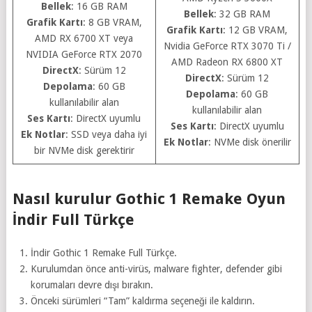
Bellek
: 16 GB RAM
Bellek
: 32 GB RAM
Grafik Kartı
: 8 GB VRAM,
Grafik Kartı
: 12 GB VRAM,
AMD RX 6700 XT veya
Nvidia GeForce RTX 3070 Ti /
NVIDIA GeForce RTX 2070
AMD Radeon RX 6800 XT
DirectX
: Sürüm 12
DirectX
: Sürüm 12
Depolama
: 60 GB
Depolama
: 60 GB
kullanılabilir alan
kullanılabilir alan
Ses Kartı
: DirectX uyumlu
Ses Kartı
: DirectX uyumlu
Ek Notlar
: SSD veya daha iyi
Ek Notlar
: NVMe disk önerilir
bir NVMe disk gerektirir
Nasıl kurulur Gothic 1 Remake Oyun
İndir Full Türkçe
İndir Gothic 1 Remake Full Türkçe.
Kurulumdan önce anti-virüs, malware fighter, defender gibi
korumaları devre dışı bırakın.
Önceki sürümleri “Tam” kaldırma seçeneği ile kaldırın.