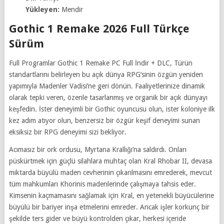
Yükleyen:
Mendir
Gothic 1 Remake 2026 Full Türkçe
Sürüm
Full Programlar Gothic 1 Remake PC Full İndir + DLC, Türün
standartlarını belirleyen bu açık dünya RPG’sinin özgün yeniden
yapımıyla Madenler Vadisi’ne geri dönün. Faaliyetlerinize dinamik
olarak tepki veren, özenle tasarlanmış ve organik bir açık dünyayı
keşfedin. İster deneyimli bir Gothic oyuncusu olun, ister koloniye ilk
kez adım atıyor olun, benzersiz bir özgür keşif deneyimi sunan
eksiksiz bir RPG deneyimi sizi bekliyor.
Acımasız bir ork ordusu, Myrtana Krallığı’na saldırdı. Onları
püskürtmek için güçlü silahlara muhtaç olan Kral Rhobar II, devasa
miktarda büyülü maden cevherinin çıkarılmasını emrederek, mevcut
tüm mahkumları Khorinis madenlerinde çalışmaya tahsis eder.
Kimsenin kaçmamasını sağlamak için Kral, en yetenekli büyücülerine
büyülü bir bariyer inşa etmelerini emreder. Ancak işler korkunç bir
şekilde ters gider ve büyü kontrolden çıkar, herkesi içeride