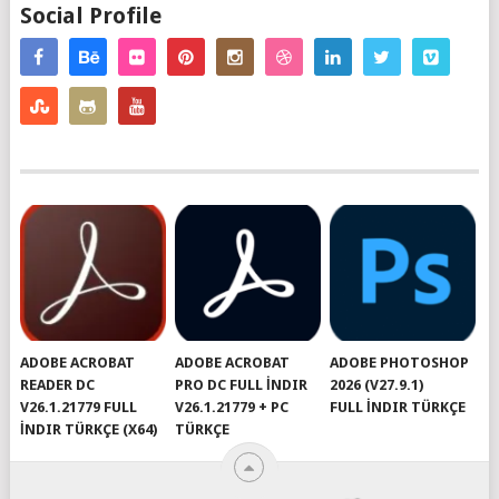
Social Profile
ADOBE ACROBAT
ADOBE ACROBAT
ADOBE PHOTOSHOP
READER DC
PRO DC FULL İNDIR
2026 (V27.9.1)
V26.1.21779 FULL
V26.1.21779 + PC
FULL İNDIR TÜRKÇE
İNDIR TÜRKÇE (X64)
TÜRKÇE