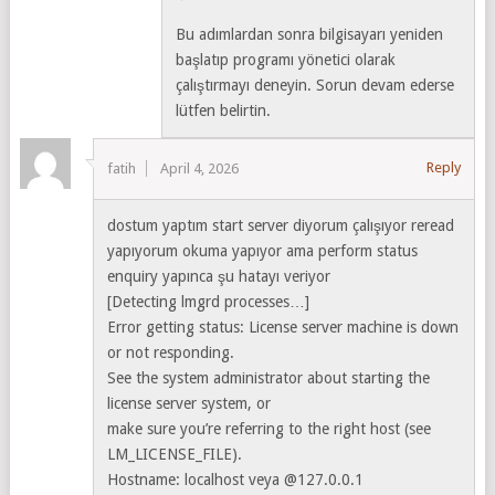
Bu adımlardan sonra bilgisayarı yeniden
başlatıp programı yönetici olarak
çalıştırmayı deneyin. Sorun devam ederse
lütfen belirtin.
Reply
fatih
April 4, 2026
dostum yaptım start server diyorum çalışıyor reread
yapıyorum okuma yapıyor ama perform status
enquiry yapınca şu hatayı veriyor
[Detecting lmgrd processes…]
Error getting status: License server machine is down
or not responding.
See the system administrator about starting the
license server system, or
make sure you’re referring to the right host (see
LM_LICENSE_FILE).
Hostname: localhost veya @127.0.0.1