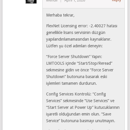
Mendir
April 1, 2026
Merhaba tekrar,
FlexNet Licensing error: -2.40027 hatası
genellikle lisans servisinin düzgün
yapılandırılamamasından kaynaklanır.
Lütfen şu özel adımları deneyin:
“Force Server Shutdown” Yapın:
LMTOOLS içinde “Start/Stop/Reread”
sekmesine gidin ve önce “Force Server
Shutdown” butonuna basarak eski
işlemleri tamamen durdurun.
Config Services Kontrolü: “Config
Services” sekmesinde “Use Services” ve
“Start Server at Power Up” kutucuklarının
işaretli olduğundan emin olun. “Save
Service” butonuna basmayı unutmayın.