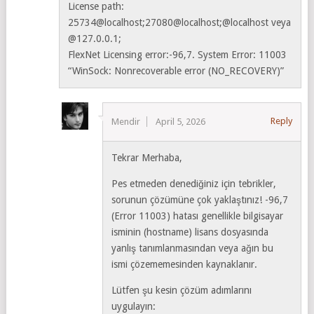
License path:
25734@localhost;27080@localhost;@localhost veya
@127.0.0.1;
FlexNet Licensing error:-96,7. System Error: 11003
“WinSock: Nonrecoverable error (NO_RECOVERY)”
Reply
Mendir
April 5, 2026
Tekrar Merhaba,
Pes etmeden denediğiniz için tebrikler,
sorunun çözümüne çok yaklaştınız! -96,7
(Error 11003) hatası genellikle bilgisayar
isminin (hostname) lisans dosyasında
yanlış tanımlanmasından veya ağın bu
ismi çözememesinden kaynaklanır.
Lütfen şu kesin çözüm adımlarını
uygulayın: