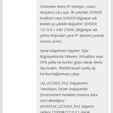
Hostname Yerine IP Deneyin: Lisans
dosyanızı (.lic) açın. İlk satırdaki SERVER
localhost veya SERVER bilgisayar-adi
kısmını şu şekilde değiştirin: SERVER
127.0.0.1 ANY 27000. (Bilgisayar adı
yerine doğrudan yerel IP adresini yazmak
sorunu çözer).
Sanal Adaptörleri Kapatın: Eğer
bilgisayarınızda VMware, VirtualBox veya
VPN yüklü ise bunları geçici olarak devre
dışı bırakın. FlexNet bazen yanlış ağ
kartına bağlanmaya çalışır.
LM_LICENSE_FILE Değişkenini
Temizleyin: Ortam Değişkenleri
(Environment Variables) kısmına daha
önce eklediğiniz
ADSKFLEX_LICENSE_FILE değerini
sadece
27000@127.0.0.1
olarak