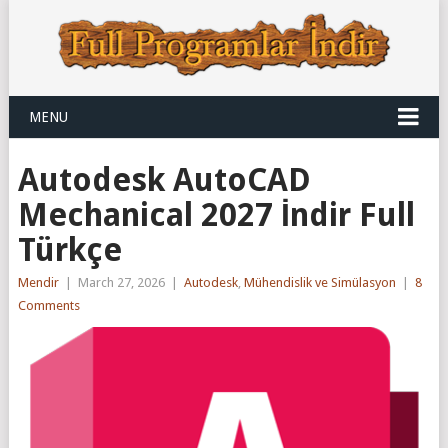
MENU
Autodesk AutoCAD
Mechanical 2027 İndir Full
Türkçe
Mendir
|
March 27, 2026
|
Autodesk
,
Mühendislik ve Simülasyon
|
8
Comments