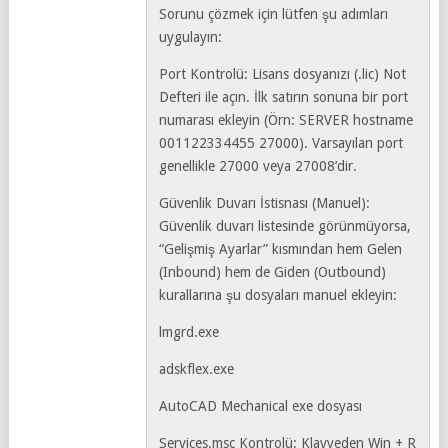
Sorunu çözmek için lütfen şu adımları
uygulayın:
Port Kontrolü: Lisans dosyanızı (.lic) Not
Defteri ile açın. İlk satırın sonuna bir port
numarası ekleyin (Örn: SERVER hostname
001122334455 27000). Varsayılan port
genellikle 27000 veya 27008’dir.
Güvenlik Duvarı İstisnası (Manuel):
Güvenlik duvarı listesinde görünmüyorsa,
“Gelişmiş Ayarlar” kısmından hem Gelen
(Inbound) hem de Giden (Outbound)
kurallarına şu dosyaları manuel ekleyin:
lmgrd.exe
adskflex.exe
AutoCAD Mechanical exe dosyası
Services.msc Kontrolü: Klavyeden Win + R