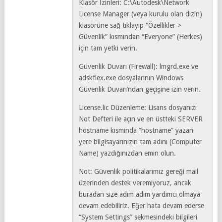
Klasör İzinleri: C:\Autodesk\Network
License Manager (veya kurulu olan dizin)
klasörüne sağ tıklayıp “Özellikler >
Güvenlik” kısmından “Everyone” (Herkes)
için tam yetki verin.
Güvenlik Duvarı (Firewall): lmgrd.exe ve
adskflex.exe dosyalarının Windows
Güvenlik Duvarı’ndan geçişine izin verin.
License.lic Düzenleme: Lisans dosyanızı
Not Defteri ile açın ve en üstteki SERVER
hostname kısmında “hostname” yazan
yere bilgisayarınızın tam adını (Computer
Name) yazdığınızdan emin olun.
Not: Güvenlik politikalarımız gereği mail
üzerinden destek veremiyoruz, ancak
buradan size adım adım yardımcı olmaya
devam edebiliriz. Eğer hata devam ederse
“System Settings” sekmesindeki bilgileri