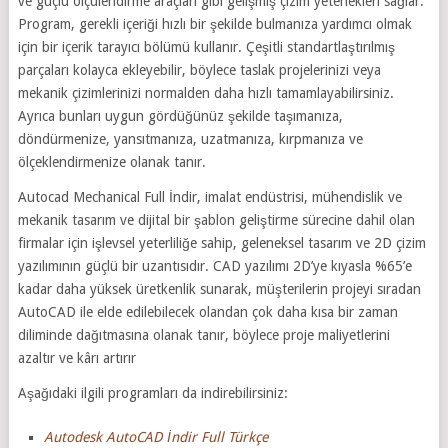
ve güçlü ölçülendirme araçları gibi gelişmiş çizim yetenekleri sağlar.
Program, gerekli içeriği hızlı bir şekilde bulmanıza yardımcı olmak
için bir içerik tarayıcı bölümü kullanır. Çeşitli standartlaştırılmış
parçaları kolayca ekleyebilir, böylece taslak projelerinizi veya
mekanik çizimlerinizi normalden daha hızlı tamamlayabilirsiniz.
Ayrıca bunları uygun gördüğünüz şekilde taşımanıza,
döndürmenize, yansıtmanıza, uzatmanıza, kırpmanıza ve
ölçeklendirmenize olanak tanır.
Autocad Mechanical Full İndir, imalat endüstrisi, mühendislik ve
mekanik tasarım ve dijital bir şablon geliştirme sürecine dahil olan
firmalar için işlevsel yeterliliğe sahip, geleneksel tasarım ve 2D çizim
yazılımının güçlü bir uzantısıdır. CAD yazılımı 2D’ye kıyasla %65’e
kadar daha yüksek üretkenlik sunarak, müşterilerin projeyi sıradan
AutoCAD ile elde edilebilecek olandan çok daha kısa bir zaman
diliminde dağıtmasına olanak tanır, böylece proje maliyetlerini
azaltır ve kârı artırır
Aşağıdaki ilgili programları da indirebilirsiniz:
Autodesk AutoCAD İndir Full Türkçe