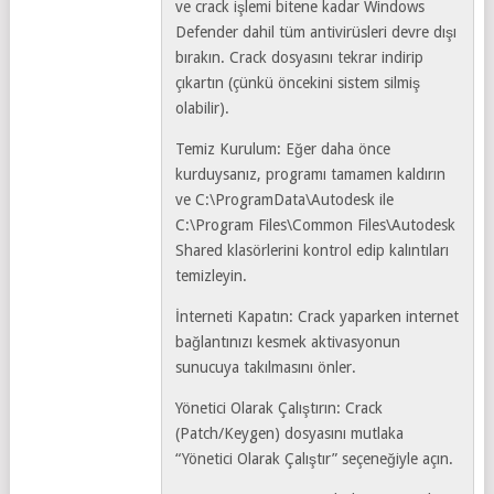
ve crack işlemi bitene kadar Windows
Defender dahil tüm antivirüsleri devre dışı
bırakın. Crack dosyasını tekrar indirip
çıkartın (çünkü öncekini sistem silmiş
olabilir).
Temiz Kurulum: Eğer daha önce
kurduysanız, programı tamamen kaldırın
ve C:\ProgramData\Autodesk ile
C:\Program Files\Common Files\Autodesk
Shared klasörlerini kontrol edip kalıntıları
temizleyin.
İnterneti Kapatın: Crack yaparken internet
bağlantınızı kesmek aktivasyonun
sunucuya takılmasını önler.
Yönetici Olarak Çalıştırın: Crack
(Patch/Keygen) dosyasını mutlaka
“Yönetici Olarak Çalıştır” seçeneğiyle açın.