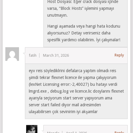
Host Dosyası: Eğer crack dosyası içinde
varsa, “Block Hosts” işlemini yapmayı
unutmayın.
Hangi aşamada veya hangi hata kodunu
alıyorsunuz? Detay verirseniz daha
spesifik yardımcı olabilirim. İyi çalışmalar!
Reply
fatih
March 31, 2026
eyv reis söylediklrini defalarca yaptım olmadı reis
şimdi tekrar flexnet licence ile yapma çalışıyorum
(lexNet Licensing error:-2,40027) bu hatayı verdi
lmgrd.exe , debug.log ve licence.lic dosylarını flexnet
ayarıyla seçiyorum start server yapıyorum ama
server start failed diyor mail adresimden
ulaşabilirsen çok sevinirim iyi akşamlar
Reply