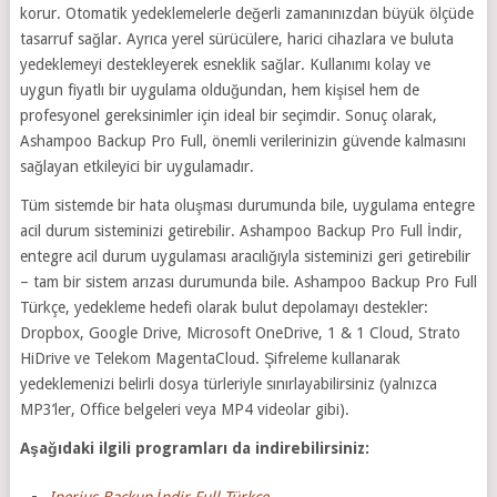
korur. Otomatik yedeklemelerle değerli zamanınızdan büyük ölçüde
tasarruf sağlar. Ayrıca yerel sürücülere, harici cihazlara ve buluta
yedeklemeyi destekleyerek esneklik sağlar. Kullanımı kolay ve
uygun fiyatlı bir uygulama olduğundan, hem kişisel hem de
profesyonel gereksinimler için ideal bir seçimdir. Sonuç olarak,
Ashampoo Backup Pro Full, önemli verilerinizin güvende kalmasını
sağlayan etkileyici bir uygulamadır.
Tüm sistemde bir hata oluşması durumunda bile, uygulama entegre
acil durum sisteminizi getirebilir. Ashampoo Backup Pro Full İndir,
entegre acil durum uygulaması aracılığıyla sisteminizi geri getirebilir
– tam bir sistem arızası durumunda bile. Ashampoo Backup Pro Full
Türkçe, yedekleme hedefi olarak bulut depolamayı destekler:
Dropbox, Google Drive, Microsoft OneDrive, 1 & 1 Cloud, Strato
HiDrive ve Telekom MagentaCloud. Şifreleme kullanarak
yedeklemenizi belirli dosya türleriyle sınırlayabilirsiniz (yalnızca
MP3’ler, Office belgeleri veya MP4 videolar gibi).
Aşağıdaki ilgili programları da indirebilirsiniz:
Iperius Backup İndir Full Türkçe