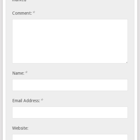
*
Comment:
*
Name:
*
Email Address:
Website: