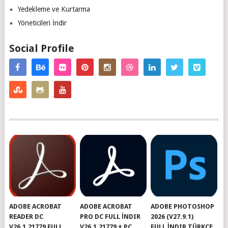
Yedekleme ve Kurtarma
Yöneticileri İndir
Social Profile
ADOBE ACROBAT
ADOBE ACROBAT
ADOBE PHOTOSHOP
READER DC
PRO DC FULL İNDIR
2026 (V27.9.1)
V26.1.21779 FULL
V26.1.21779 + PC
FULL İNDIR TÜRKÇE